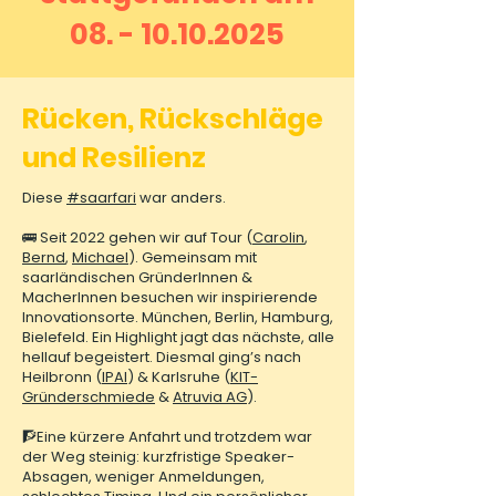
08. - 10.10.2025
Rücken, Rückschläge
und Resilienz
Diese
#saarfari
war anders.
🚌 Seit 2022 gehen wir auf Tour (
Carolin
,
Bernd
,
Michael
). Gemeinsam mit
saarländischen GründerInnen &
MacherInnen besuchen wir inspirierende
Innovationsorte. München, Berlin, Hamburg,
Bielefeld. Ein Highlight jagt das nächste, alle
hellauf begeistert. Diesmal ging’s nach
Heilbronn (
IPAI
) & Karlsruhe (
KIT-
Gründerschmiede
&
Atruvia AG
).
🧗Eine kürzere Anfahrt und trotzdem war
der Weg steinig: kurzfristige Speaker-
Absagen, weniger Anmeldungen,