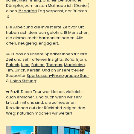
schlechtes Timing. Und ein persönlicher
Dämpfer, zum ersten Mal habe ich (Daniel)
einen
#saarfari
Tag verpasst, der Rücken.
👴
Die Arbeit und die investierte Zeit vor Ort
haben sich dennoch gelohnt. 18 Menschen,
die einmal mehr harmoniert haben. Alle
offen, neugierig, engagiert.
🙏 Kudos an unsere Speaker:innen für Ihre
Zeit und sehr offenen Insights:
Sofia
,
Björn
,
Patrick
,
Nico
,
Fabian
,
Thomas
,
Madeleine
,
Tim
,
Ulrich
,
Kerstin
. Und an unsere treuen
Supporter
Sparkassen-Finanzgruppe Saar
&
Union Stiftung
!
➡️ Fazit: Diese Tour war kleiner, vielleicht
auch ehrlicher. Und auch wenn wir sehr
kritisch mit uns sind, die zufriedenen
Reaktionen auf der Rückfahrt zeigen den
Weg: natürlich machen wir weiter!