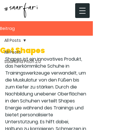
Beitrag
All Posts
Get Shapes
All Posts
Shapes ist ein innovatives Produkt, 
Saarland Pitch 2.0
das herkömmliche Schuhe in 
Trainingswerkzeuge verwandelt, um 
die Muskulatur von den Füßen bis 
zum Kiefer zu stärken. Durch die 
Nachbildung unebener Oberflächen 
in den Schuhen verteilt Shapes 
Energie während des Trainings und 
bietet personalisierte 
Unterstützung. Es hilft dabei, 
Haltung zu korrigieren, Schmerzen in 