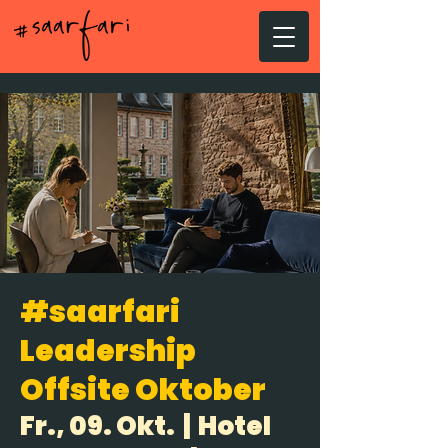
#saarfari
Leadership
Offsite Oktober
Fr., 09. Okt.
  |  
Hotel